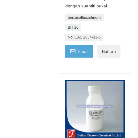
dengan kuantiti pukal.
benzisothiazolinone
BIT 20
No. CAS 2634-33-5

Email
Butiran