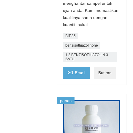
menghantar sampel untuk
ujian anda. Kami memastikan
kualitinya sama dengan
kuantiti pukal.
BIT 85
benzisothiazolinone
1 2 BENZISOTHIAZOLIN 3
SATU

Email
Butiran
panas