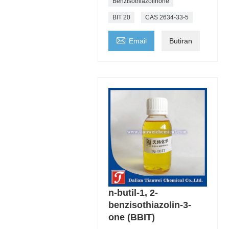
Benzisothiazolinone
BIT 20
CAS 2634-33-5

Email
Butiran
n-butil-1, 2-
benzisothiazolin-3-
one (BBIT)