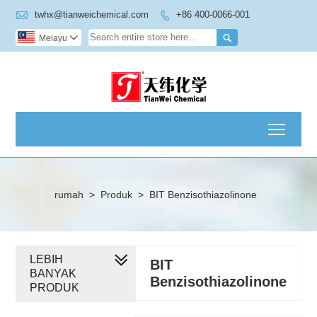

twhx@tianweichemical.com
+86 400-0066-001


Melayu

Toggl
rumah
>
Produk
>
BIT Benzisothiazolinone
LEBIH
BIT
BANYAK
Benzisothiazolinone
PRODUK