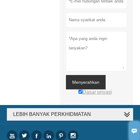
Menyerahkan
Dasar privasi
LEBIH BANYAK PERKHIDMATAN






