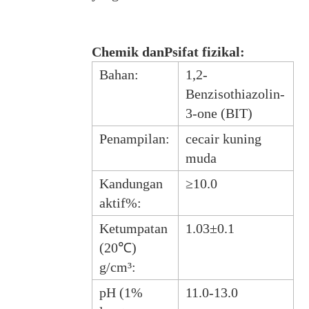
C
hemik dan
P
sifat fizikal
:
Bahan:
1,2-
Benzisothiazolin-
3-one (BIT)
Penampilan:
cecair kuning
muda
Kandungan
≥10.0
aktif%:
Ketumpatan
1.03±0.1
(20℃)
g/cm³:
pH (1%
11.0-13.0