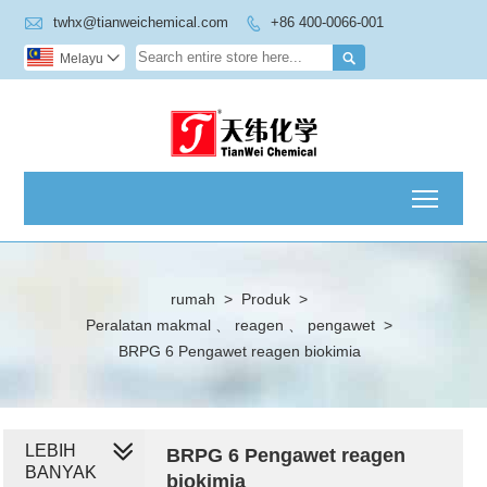

twhx@tianweichemical.com
+86 400-0066-001


Melayu

Toggl
rumah
>
Produk
>
Peralatan makmal 、 reagen 、 pengawet
>
BRPG 6 Pengawet reagen biokimia
LEBIH
BRPG 6 Pengawet reagen
BANYAK
biokimia