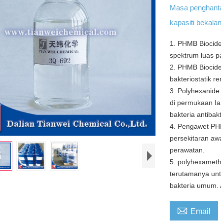
Masa penghant
kapasiti bekala
1. PHMB Biocide 
spektrum luas p
2. PHMB Biocide
bakteriostatik 
3. Polyhexanide
di permukaan I
bakteria antibakt
4. Pengawet PHM
persekitaran aw
perawatan.
5. polyhexameth
terutamanya unt
bakteria umum. 

Email