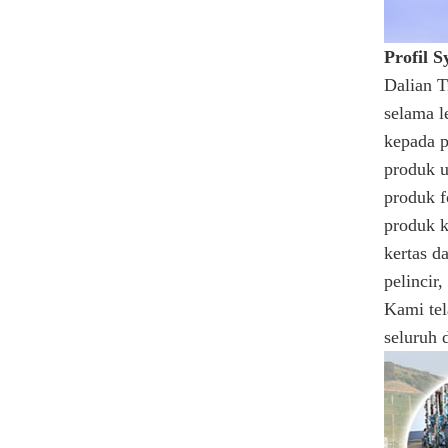
Profil S
Dalian T
selama l
kepada p
produk 
produk f
produk k
kertas d
pelincir
Kami tel
seluruh 