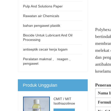
Pulp And Solutions Paper
Rawatan air Chemicals
bahan pengawet plastik
Polyhex
Biocide Untuk Lubricant And Oil
bertinda
Processing
membran 
antiseptik cecair kerja logam
melekat 
dan pen
Peralatan makmal 、 reagen 、
pengawet
antibakt
keselama
Peneran
Produk Unggulan
Nama In
CMIT / MIT
Formula
Isothiazolinoe