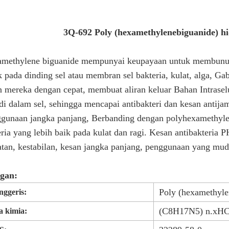
3Q-692 Poly (hexamethylenebiguanide) 
amethylene biguanide mempunyai keupayaan untuk membunuh 
k pada dinding sel atau membran sel bakteria, kulat, alga, Ga
mereka dengan cepat, membuat aliran keluar Bahan Intraselul
di dalam sel, sehingga mencapai antibakteri dan kesan anti
ggunaan jangka panjang, Berbanding dengan polyhexamethyl
eria yang lebih baik pada kulat dan ragi. Kesan antibakteria
tan, kestabilan, kesan jangka panjang, penggunaan yang mu
gan:
Poly (hexamethyle
ggeris:
(C8H17N5) n.xHC
 kimia: