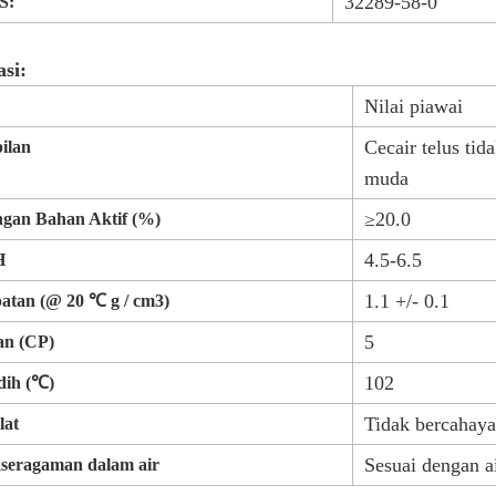
32289-58-0
S:
asi:
Nilai piawai
Cecair telus tid
ilan
muda
≥20.0
gan Bahan Aktif (%)
4.5-6.5
PH
1.1 +/- 0.1
atan (@ 20 ℃ g / cm3)
5
an (CP)
102
idih (℃)
Tidak bercahay
lat
Sesuai dengan a
kseragaman dalam air