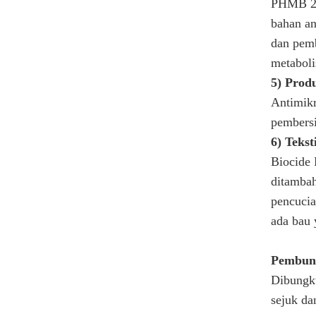
PHMB 20 
bahan an
dan pemb
metabol
5) Prod
Antimikr
pembersi
6) Teksti
Biocide 
ditambah
pencucia
ada bau 
Pembun
Dibungku
sejuk da