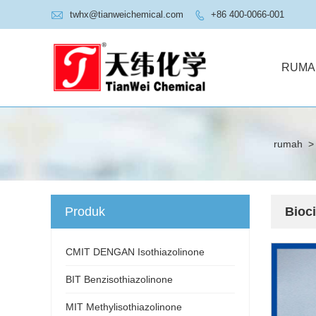

twhx@tianweichemical.com
+86 400-0066-001

RUMA
rumah
>
Produk
Bioc
CMIT DENGAN Isothiazolinone
BIT Benzisothiazolinone
MIT Methylisothiazolinone