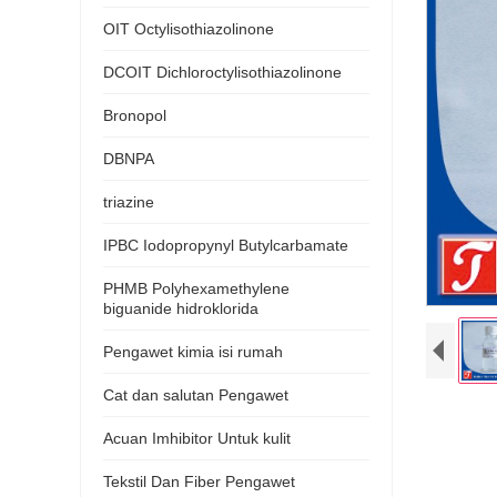
OIT Octylisothiazolinone
DCOIT Dichloroctylisothiazolinone
Bronopol
DBNPA
triazine
IPBC Iodopropynyl Butylcarbamate
PHMB Polyhexamethylene
biguanide hidroklorida
Pengawet kimia isi rumah
Cat dan salutan Pengawet
Acuan Imhibitor Untuk kulit
Tekstil Dan Fiber Pengawet