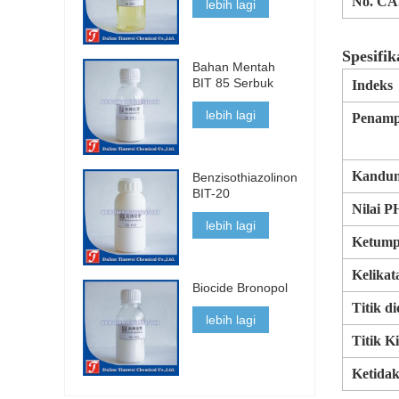
No. CA
lebih lagi
Spesifik
Bahan Mentah
BIT 85 Serbuk
Indeks
lebih lagi
Penamp
Kandun
Benzisothiazolinone
BIT-20
Nilai 
lebih lagi
Ketump
Kelikat
Biocide Bronopol
Titik d
lebih lagi
Titik Ki
Ketida