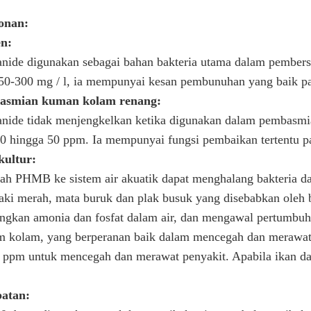
onan:
en:
nide digunakan sebagai bahan bakteria utama dalam pember
50-300 mg / l, ia mempunyai kesan pembunuhan yang baik pad
asmian kuman kolam renang:
anide tidak menjengkelkan ketika digunakan dalam pembasm
0 hingga 50 ppm. Ia mempunyai fungsi pembaikan tertentu pa
kultur:
 PHMB ke sistem air akuatik dapat menghalang bakteria dal
kaki merah, mata buruk dan plak busuk yang disebabkan oleh ba
gkan amonia dan fosfat dalam air, dan mengawal pertumbuh
em kolam, yang berperanan baik dalam mencegah dan merawa
 ppm untuk mencegah dan merawat penyakit. Apabila ikan dan
batan: