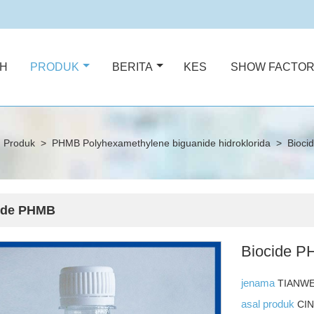
H
PRODUK
BERITA
KES
SHOW FACTO
Produk
>
PHMB Polyhexamethylene biguanide hidroklorida
>
Bioci
ide PHMB
Biocide 
jenama
TIANWE
asal produk
CI