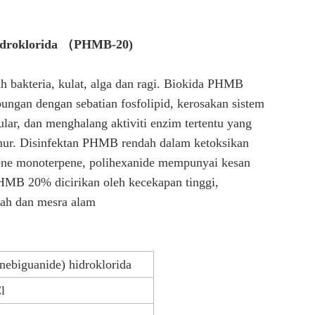
hidroklorida （PHMB-20)
bakteria, kulat, alga dan ragi. Biokida PHMB
bungan dengan sebatian fosfolipid, kerosakan sistem
ar, dan menghalang aktiviti enzim tertentu yang
jamur. Disinfektan PHMB rendah dalam ketoksikan
ene monoterpene, polihexanide mempunyai kesan
 PHMB 20% dicirikan oleh kecekapan tinggi,
dah dan mesra alam
nebiguanide) hidroklorida
l