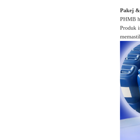
Pakej &
PHMB har
Produk i
memastik