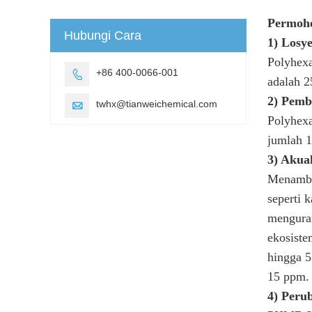
Permoh
Hubungi Cara
1) Losy
Polyhexa
+86 400-0066-001

adalah 2
2) Pemb
twhx@tianweichemical.com

Polyhex
jumlah 1
3) Akua
Menambah
seperti 
menguran
ekosist
hingga 5
15 ppm.
4) Peru