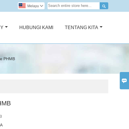

Melayu

RY
HUBUNGI KAMI
TENTANG KITA
de PHMB

PHMB
I
NA